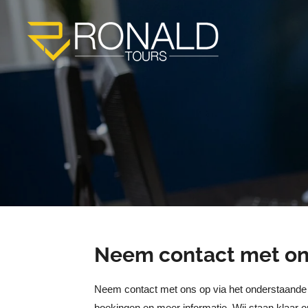
Ga
direct
naar
de
hoofdinhoud
Neem contact met on
Neem contact met ons op via het onderstaande 
boekingen en meer informatie. Wij staan klaar o