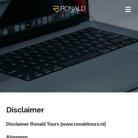
Ga
direct
naar
de
hoofdinhoud
Disclaimer
Disclaimer Ronald Tours (www.ronaldtours.nl)
Algemeen